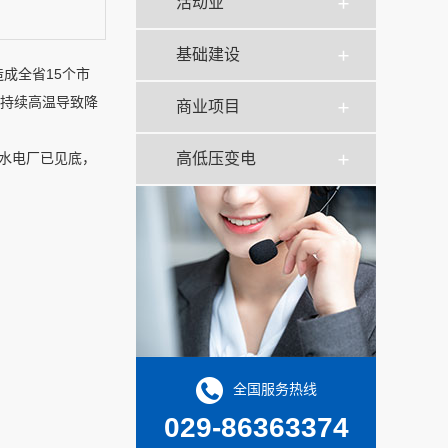
活动业
基础建设
成全省15个市
，持续高温导致降
商业项目
力水电厂已见底，
高低压变电
全国服务热线
029-86363374