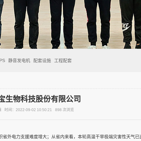
PS
静音发电机
配套设施
工程配套
宝生物科技股份有限公司
编
时间：2022-09-02 10:50:21
898
次浏览
织省外电力支援难度增大；从省内来看，本轮高温干旱极端灾害性天气已造